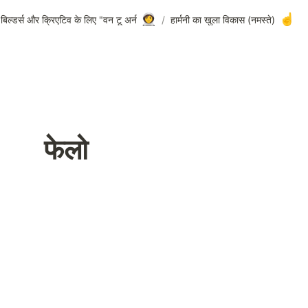
👩‍🚀
☝️
बिल्डर्स और क्रिएटिव के लिए "वन टू अर्न"
/
(नमस्ते) हार्मनी का खुला विकास
फेलो