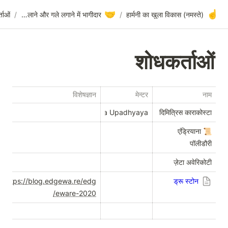
🤝
शोधकर्ताओं
/
हाथ मिलाने और गले लगाने में भागीदार
/
(नमस्ते) हार्मनी का खुला विकास
शोधकर्ताओ
विशेषज्ञान
मेन्टर
न
Ganesha Upadhyaya
दिमित्रिस काराकोस्
एंड्रियाना

पॉलीडौ
ज़ेटा अवेरिको
https://blog.edgewa.re/edg
ड्रू स्टोन
eware-2020/