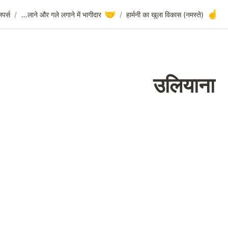
🤝
उलियाना
/
डेवलपर्स
/
हाथ मिलाने और गले लगाने में भागीदार
/
उलि